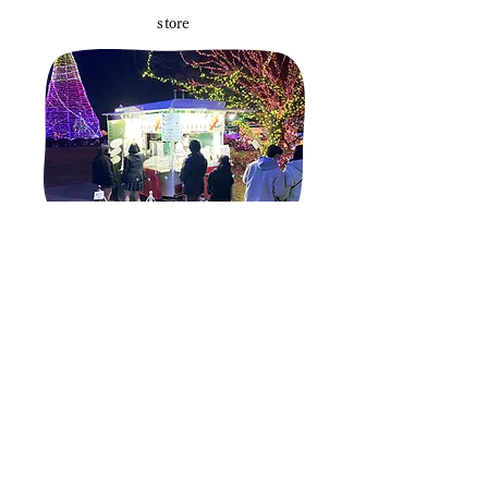
store
【直営販売店舗】
よみうりランド店
〒206-8725 東京都稲城市矢野口4015-１
夏季シーズンは休業致します
営業日はインスタグラムなどにて
キッチンカーにて園内を廻っています